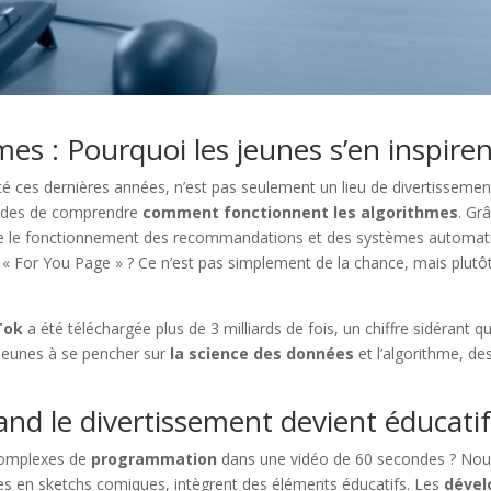
mes : Pourquoi les jeunes s’en inspire
ité ces dernières années, n’est pas seulement un lieu de divertissem
 avides de comprendre
comment fonctionnent les algorithmes
. Gr
re le fonctionnement des recommandations et des systèmes automati
« For You Page » ? Ce n’est pas simplement de la chance, mais plutôt 
Tok
a été téléchargée plus de 3 milliards de fois, un chiffre sidérant 
jeunes à se pencher sur
la science des données
et l’algorithme, d
and le divertissement devient éducati
 complexes de
programmation
dans une vidéo de 60 secondes ? Nous 
es en sketchs comiques, intègrent des éléments éducatifs. Les
dével