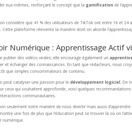
er eux-mêmes, renforçant le concept que la
gamification
de l’appre
on considère que 41 % des utilisateurs de TikTok ont entre 16 et 24
s. Cette plateforme réinvente la manière dont on aborde l’apprentissage,
ir Numérique : Apprentissage Actif v
 publier des vidéos virales; elle encourage également un
apprentis
er et échanger des connaissances. En tant que rédacteurs, nous cr
plutôt que simples consommateurs de contenu.
éo peut catalyser une passion pour le
développement logiciel
. De n
Pour ceux qui souhaitent approfondir, voici quelques recommandations :
s interactions communautaires.
n seulement notre manière de nous divertir mais aussi d’apprendre et
ntre une fois de plus que l’éducation peut se trouver là où on l’atte
ur numérique.